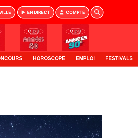
VILLE
EN DIRECT
COMPTE
ONCOURS
HOROSCOPE
EMPLOI
FESTIVALS