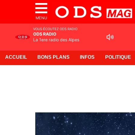
MENU
VOUS ÉCOUTEZ ODS RADIO
ODS RADIO
La 1ere radio des Alpes
ACCUEIL
BONS PLANS
INFOS
POLITIQUE