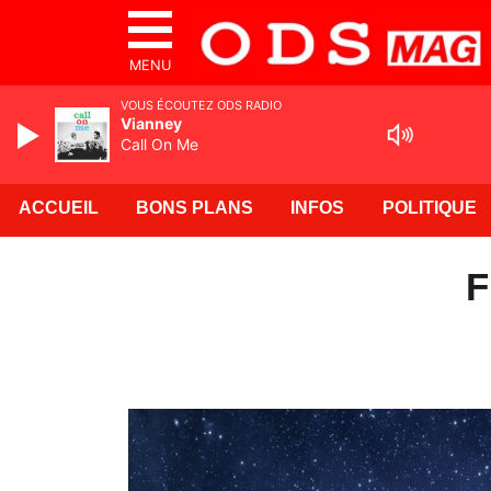
MENU
VOUS ÉCOUTEZ ODS RADIO
Vianney
Call On Me
ACCUEIL
BONS PLANS
INFOS
POLITIQUE
F