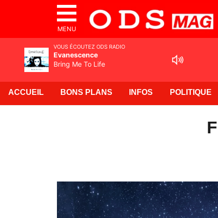
MENU
VOUS ÉCOUTEZ ODS RADIO
Evanescence
Bring Me To Life
ACCUEIL
BONS PLANS
INFOS
POLITIQUE
F