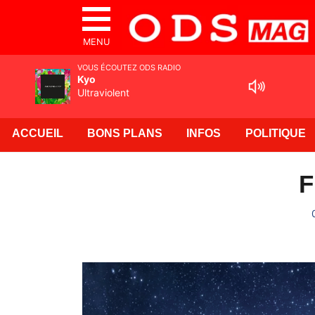
MENU
VOUS ÉCOUTEZ ODS RADIO
Kyo
Ultraviolent
ACCUEIL
BONS PLANS
INFOS
POLITIQUE
F