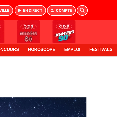
VILLE
EN DIRECT
COMPTE
ONCOURS
HOROSCOPE
EMPLOI
FESTIVALS