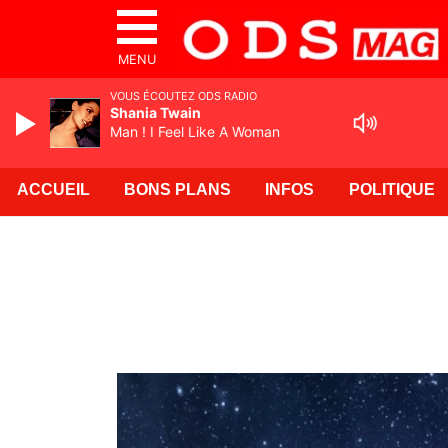
MENU
VOUS ÉCOUTEZ ODS RADIO
Shania Twain
Man ! I Feel Like A Woman
ACCUEIL
BONS PLANS
INFOS
POLITIQUE