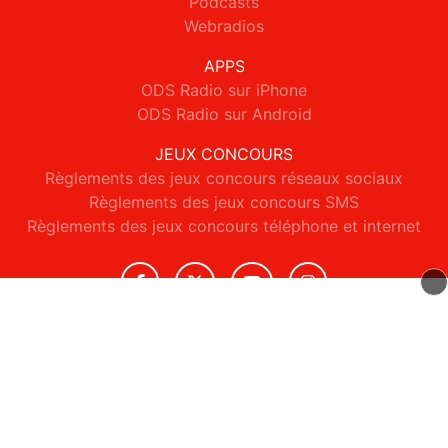
Podcasts
Webradios
APPS
ODS Radio sur iPhone
ODS Radio sur Android
JEUX CONCOURS
Règlements des jeux concours réseaux sociaux
Règlements des jeux concours SMS
Règlements des jeux concours téléphone et internet
© 2026 ODS Radio Tous droits réservés.
Signaler un contenu
-
Mentions légales
-
Politique de cookies
-
Contact