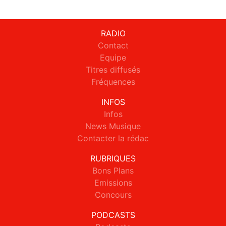
RADIO
Contact
Equipe
Titres diffusés
Fréquences
INFOS
Infos
News Musique
Contacter la rédac
RUBRIQUES
Bons Plans
Emissions
Concours
PODCASTS