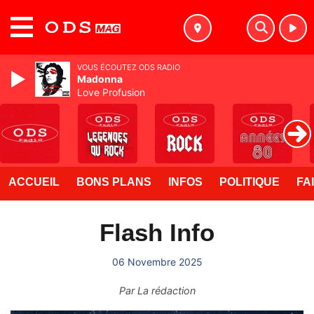
MENU
VOUS ÉCOUTEZ ODS RADIO
Madonna
Love Profusion
ACCUEIL
BONS PLANS
INFOS
POLITIQUE
FA
Flash Info
06 Novembre 2025
Par
La rédaction