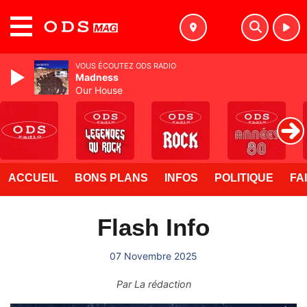
MENU
VOUS ÉCOUTEZ ODS RADIO
Madness
Our House
ACCUEIL
BONS PLANS
INFOS
POLITIQUE
FA
Flash Info
07 Novembre 2025
Par
La rédaction