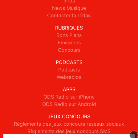
Infos
News Musique
Contacter la rédac
RUBRIQUES
Bons Plans
Emissions
Concours
PODCASTS
Podcasts
Webradios
APPS
ODS Radio sur iPhone
ODS Radio sur Android
JEUX CONCOURS
Règlements des jeux concours réseaux sociaux
Règlements des jeux concours SMS