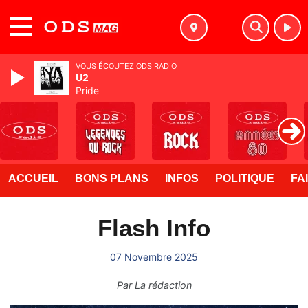
MENU
VOUS ÉCOUTEZ ODS RADIO
U2
Pride
ACCUEIL
BONS PLANS
INFOS
POLITIQUE
FA
Flash Info
07 Novembre 2025
Par
La rédaction