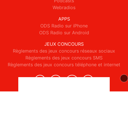
Podcasts
Webradios
APPS
ODS Radio sur iPhone
ODS Radio sur Android
JEUX CONCOURS
Règlements des jeux concours réseaux sociaux
Règlements des jeux concours SMS
Règlements des jeux concours téléphone et internet
© 2026 ODS Radio Tous droits réservés.
Signaler un contenu
-
Mentions légales
-
Politique de cookies
-
Contact