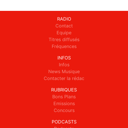
RADIO
Contact
Equipe
Titres diffusés
Fréquences
INFOS
Infos
News Musique
Contacter la rédac
RUBRIQUES
Bons Plans
Emissions
Concours
PODCASTS