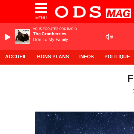
MENU
VOUS ÉCOUTEZ ODS RADIO
The Cranberries
Ode To My Family
ACCUEIL
BONS PLANS
INFOS
POLITIQUE
F