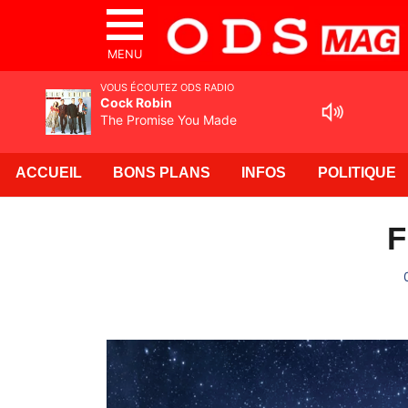
MENU
VOUS ÉCOUTEZ ODS RADIO
Cock Robin
The Promise You Made
ACCUEIL
BONS PLANS
INFOS
POLITIQUE
F