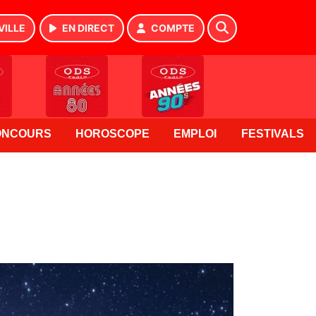
VILLE
EN DIRECT
COMPTE
ONCOURS
HOROSCOPE
EMPLOI
FESTIVALS