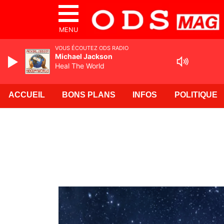
MENU
VOUS ÉCOUTEZ ODS RADIO
Michael Jackson
Heal The World
ACCUEIL
BONS PLANS
INFOS
POLITIQUE