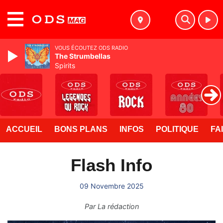
MENU
VOUS ÉCOUTEZ ODS RADIO
The Strumbellas
Spirits
ACCUEIL
BONS PLANS
INFOS
POLITIQUE
FA
Flash Info
09 Novembre 2025
Par
La rédaction