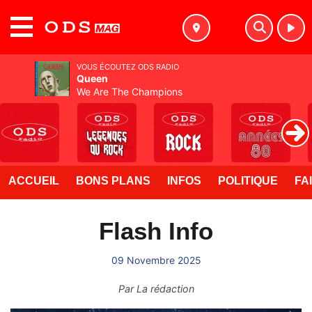
MENU
VOUS ÉCOUTEZ ODS RADIO
Queen
We Are The Champions
ACCUEIL
BONS PLANS
INFOS
POLITIQUE
FA
Flash Info
09 Novembre 2025
Par
La rédaction