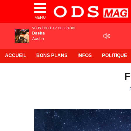
MENU
VOUS ÉCOUTEZ ODS RADIO
Dasha
Austin
ACCUEIL
BONS PLANS
INFOS
POLITIQUE
F