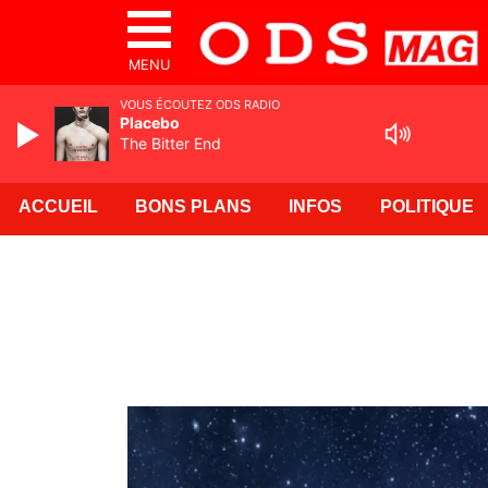
MENU
VOUS ÉCOUTEZ ODS RADIO
Placebo
The Bitter End
ACCUEIL
BONS PLANS
INFOS
POLITIQUE