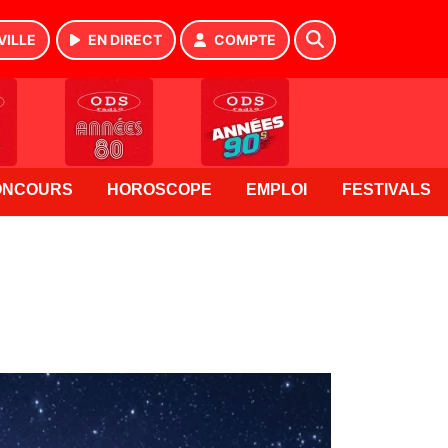
VILLE
EN DIRECT
COMPTE
ONCOURS
HOROSCOPE
EMPLOI
FESTIVALS