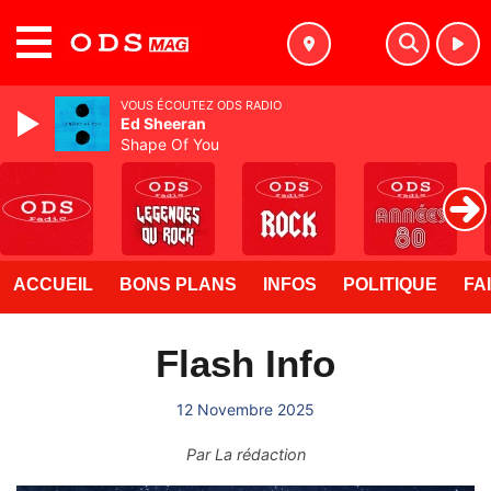
MENU
VOUS ÉCOUTEZ ODS RADIO
Ed Sheeran
Shape Of You
ACCUEIL
BONS PLANS
INFOS
POLITIQUE
FA
Flash Info
12 Novembre 2025
Par
La rédaction