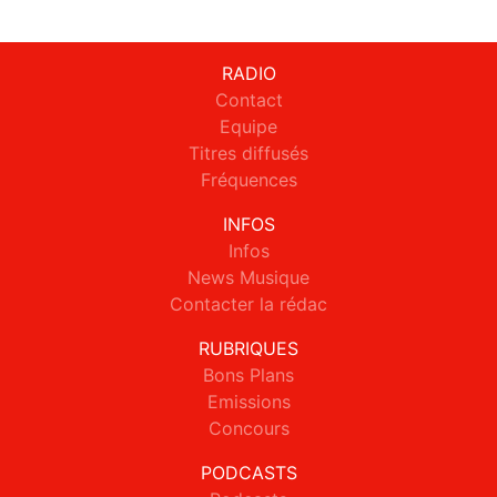
RADIO
Contact
Equipe
Titres diffusés
Fréquences
INFOS
Infos
News Musique
Contacter la rédac
RUBRIQUES
Bons Plans
Emissions
Concours
PODCASTS