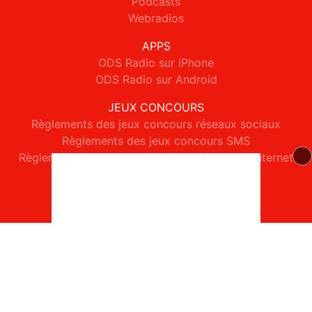
Podcasts
Webradios
APPS
ODS Radio sur iPhone
ODS Radio sur Android
JEUX CONCOURS
Règlements des jeux concours réseaux sociaux
Règlements des jeux concours SMS
Règlements des jeux concours téléphone et internet
© 2026 ODS Radio Tous droits réservés.
Signaler un contenu
-
Mentions légales
-
Politique de cookies
-
Contact