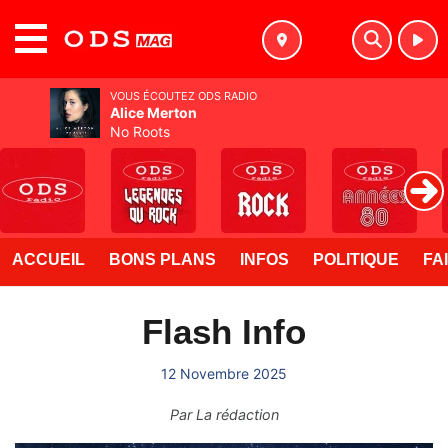
MENU
VOUS ÉCOUTEZ ODS RADIO
Alice Merton
No Roots
ACCUEIL
BONS PLANS
INFOS
POLITIQUE
FA
Flash Info
12 Novembre 2025
Par
La rédaction