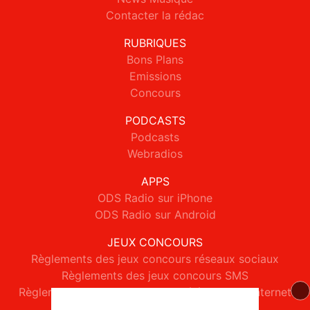
Contacter la rédac
RUBRIQUES
Bons Plans
Emissions
Concours
PODCASTS
Podcasts
Webradios
APPS
ODS Radio sur iPhone
ODS Radio sur Android
JEUX CONCOURS
Règlements des jeux concours réseaux sociaux
Règlements des jeux concours SMS
Règlements des jeux concours téléphone et internet