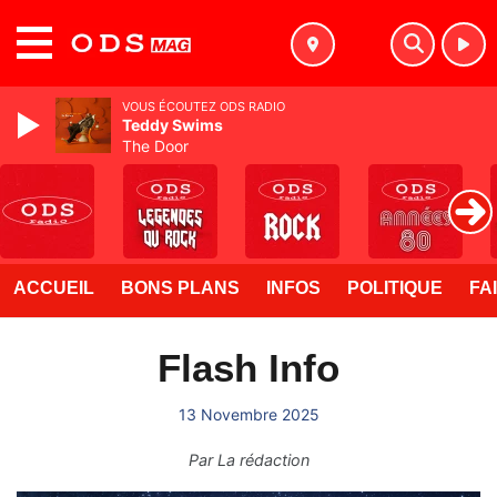
MENU
VOUS ÉCOUTEZ ODS RADIO
Teddy Swims
The Door
ACCUEIL
BONS PLANS
INFOS
POLITIQUE
FA
Flash Info
13 Novembre 2025
Par
La rédaction