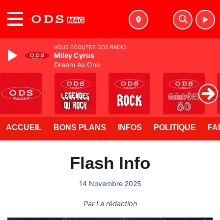
MENU
VOUS ÉCOUTEZ ODS RADIO
Miley Cyrus
Dream As One
ACCUEIL
BONS PLANS
INFOS
POLITIQUE
FA
Flash Info
14 Novembre 2025
Par
La rédaction