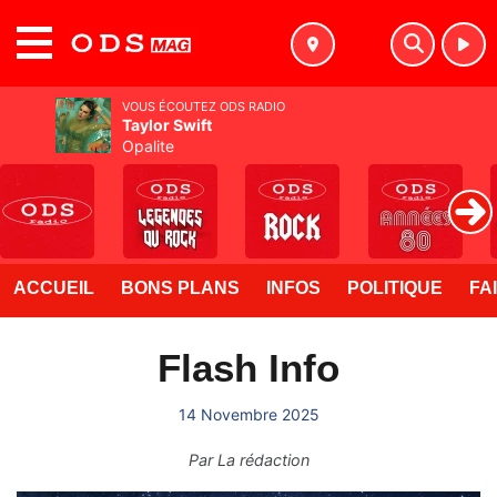
MENU
VOUS ÉCOUTEZ ODS RADIO
Taylor Swift
Opalite
ACCUEIL
BONS PLANS
INFOS
POLITIQUE
FA
Flash Info
14 Novembre 2025
Par
La rédaction