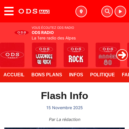
MENU
VOUS ÉCOUTEZ ODS RADIO
ODS RADIO
La 1ere radio des Alpes
ACCUEIL
BONS PLANS
INFOS
POLITIQUE
FA
Flash Info
15 Novembre 2025
Par
La rédaction