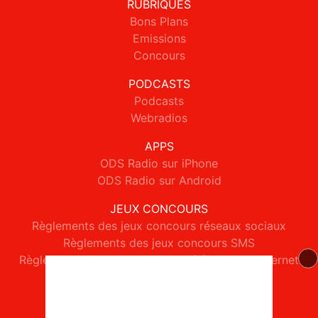
RUBRIQUES
Bons Plans
Emissions
Concours
PODCASTS
Podcasts
Webradios
APPS
ODS Radio sur iPhone
ODS Radio sur Android
JEUX CONCOURS
Règlements des jeux concours réseaux sociaux
Règlements des jeux concours SMS
Règlements des jeux concours téléphone et internet