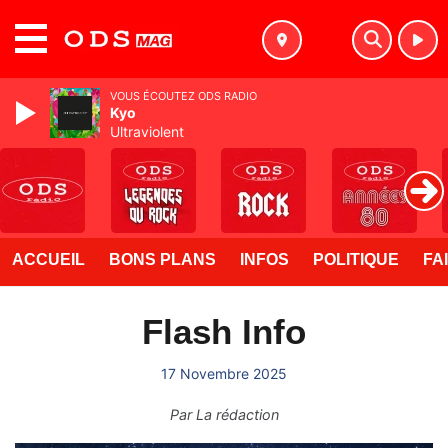
MENU
VOUS ÉCOUTEZ ODS RADIO
Kyo
Ultraviolent
ACCUEIL
BONS PLANS
INFOS
POLITIQUE
FA
Flash Info
17 Novembre 2025
Par
La rédaction