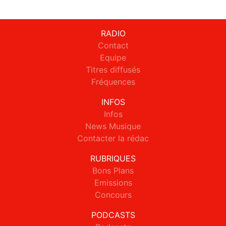
RADIO
Contact
Equipe
Titres diffusés
Fréquences
INFOS
Infos
News Musique
Contacter la rédac
RUBRIQUES
Bons Plans
Emissions
Concours
PODCASTS