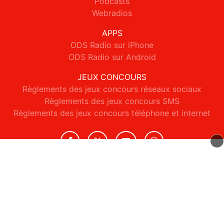
Podcasts
Webradios
APPS
ODS Radio sur iPhone
ODS Radio sur Android
JEUX CONCOURS
Règlements des jeux concours réseaux sociaux
Règlements des jeux concours SMS
Règlements des jeux concours téléphone et internet
© 2026 ODS Radio Tous droits réservés.
Signaler un contenu
-
Mentions légales
-
Politique de cookies
-
Contact