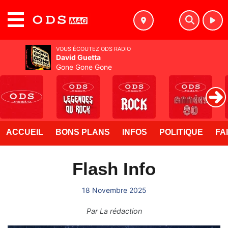
MENU
VOUS ÉCOUTEZ ODS RADIO
David Guetta
Gone Gone Gone
ACCUEIL
BONS PLANS
INFOS
POLITIQUE
FA
Flash Info
18 Novembre 2025
Par
La rédaction