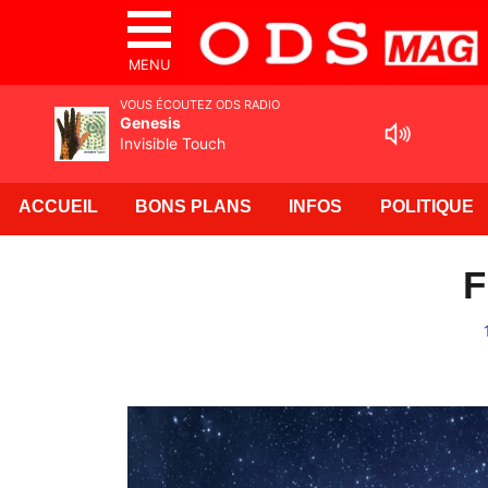
MENU
VOUS ÉCOUTEZ ODS RADIO
Genesis
Invisible Touch
ACCUEIL
BONS PLANS
INFOS
POLITIQUE
F