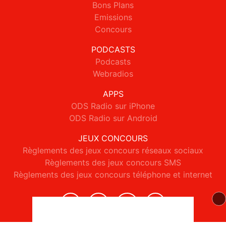
Bons Plans
Emissions
Concours
PODCASTS
Podcasts
Webradios
APPS
ODS Radio sur iPhone
ODS Radio sur Android
JEUX CONCOURS
Règlements des jeux concours réseaux sociaux
Règlements des jeux concours SMS
Règlements des jeux concours téléphone et internet