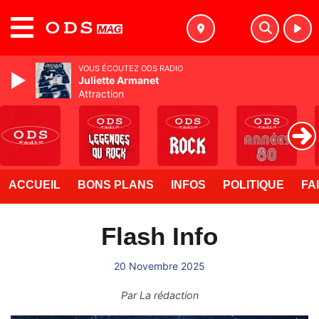
MENU
VOUS ÉCOUTEZ ODS RADIO
Juliette Armanet
Attraction
ACCUEIL
BONS PLANS
INFOS
POLITIQUE
FA
Flash Info
20 Novembre 2025
Par
La rédaction