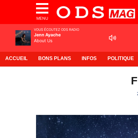
MENU
VOUS ÉCOUTEZ ODS RADIO
Jenn Ayache
About Us
ACCUEIL
BONS PLANS
INFOS
POLITIQUE
F