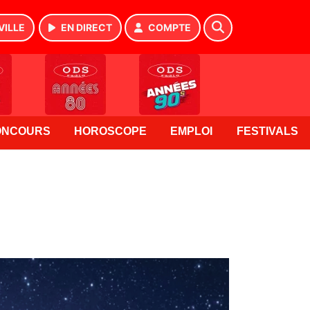
VILLE
EN DIRECT
COMPTE
ONCOURS
HOROSCOPE
EMPLOI
FESTIVALS