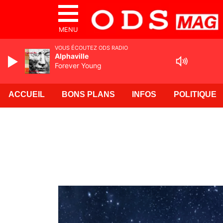
MENU
VOUS ÉCOUTEZ ODS RADIO
Alphaville
Forever Young
ACCUEIL
BONS PLANS
INFOS
POLITIQUE