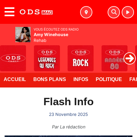
MENU
VOUS ÉCOUTEZ ODS RADIO
Amy Winehouse
Rehab
ACCUEIL
BONS PLANS
INFOS
POLITIQUE
FA
Flash Info
23 Novembre 2025
Par
La rédaction