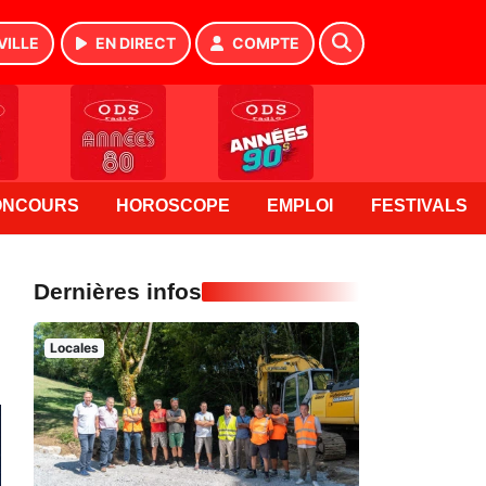
VILLE
EN DIRECT
COMPTE
ONCOURS
HOROSCOPE
EMPLOI
FESTIVALS
Dernières infos
Locales