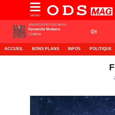
MENU
VOUS ÉCOUTEZ ODS RADIO
Dynamite Shakers
Cinéma
ACCUEIL
BONS PLANS
INFOS
POLITIQUE
F