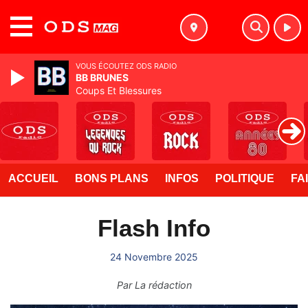
MENU
VOUS ÉCOUTEZ ODS RADIO
BB BRUNES
Coups Et Blessures
ACCUEIL
BONS PLANS
INFOS
POLITIQUE
FA
Flash Info
24 Novembre 2025
Par
La rédaction