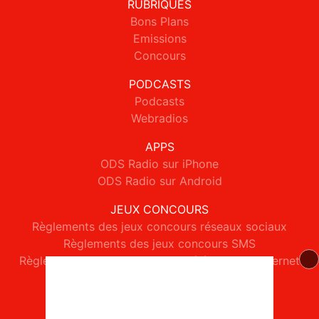
RUBRIQUES
Bons Plans
Emissions
Concours
PODCASTS
Podcasts
Webradios
APPS
ODS Radio sur iPhone
ODS Radio sur Android
JEUX CONCOURS
Règlements des jeux concours réseaux sociaux
Règlements des jeux concours SMS
Règlements des jeux concours téléphone et internet