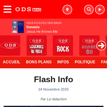
MENU
VOUS ÉCOUTEZ ODS RADIO
Genesis
Jesus He Knows Me
ACCUEIL
BONS PLANS
INFOS
POLITIQUE
FA
Flash Info
24 Novembre 2025
Par
La rédaction