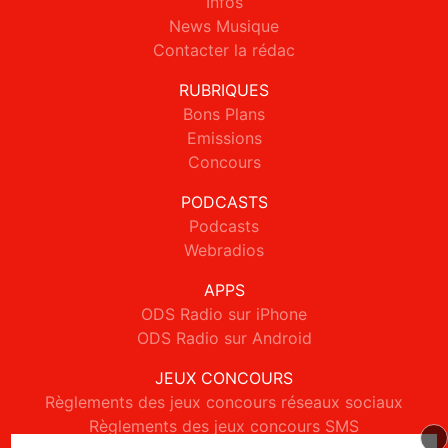
Infos
News Musique
Contacter la rédac
RUBRIQUES
Bons Plans
Emissions
Concours
PODCASTS
Podcasts
Webradios
APPS
ODS Radio sur iPhone
ODS Radio sur Android
JEUX CONCOURS
Règlements des jeux concours réseaux sociaux
Règlements des jeux concours SMS