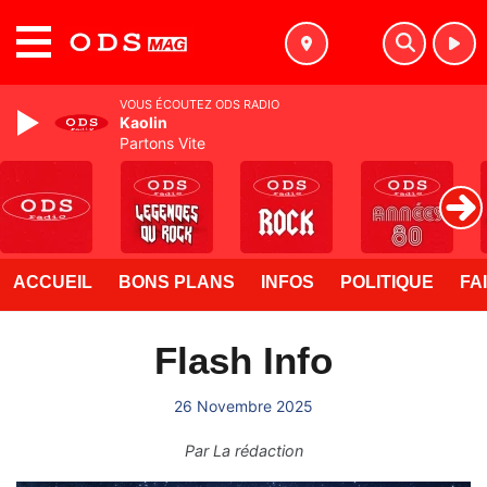
MENU
VOUS ÉCOUTEZ ODS RADIO
Kaolin
Partons Vite
ACCUEIL
BONS PLANS
INFOS
POLITIQUE
FA
Flash Info
26 Novembre 2025
Par
La rédaction