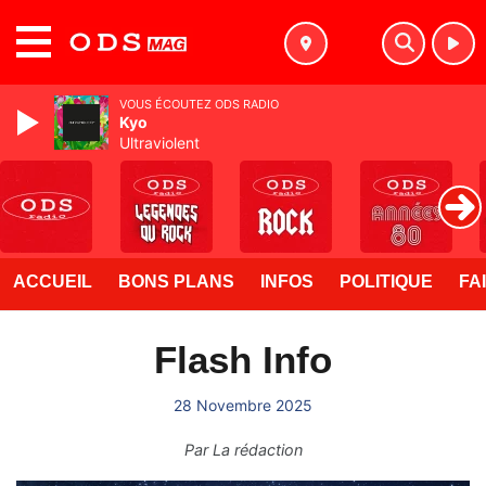
MENU
VOUS ÉCOUTEZ ODS RADIO
Kyo
Ultraviolent
ACCUEIL
BONS PLANS
INFOS
POLITIQUE
FA
Flash Info
28 Novembre 2025
Par
La rédaction