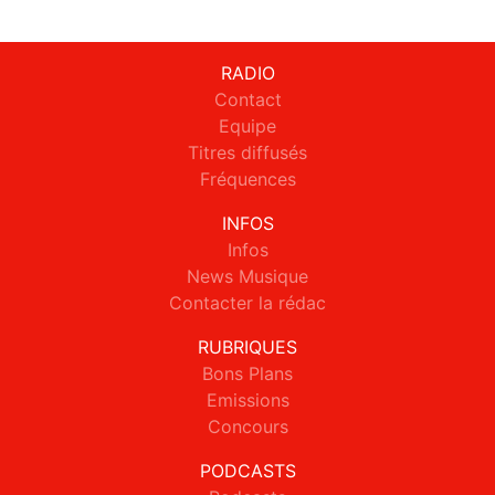
RADIO
Contact
Equipe
Titres diffusés
Fréquences
INFOS
Infos
News Musique
Contacter la rédac
RUBRIQUES
Bons Plans
Emissions
Concours
PODCASTS