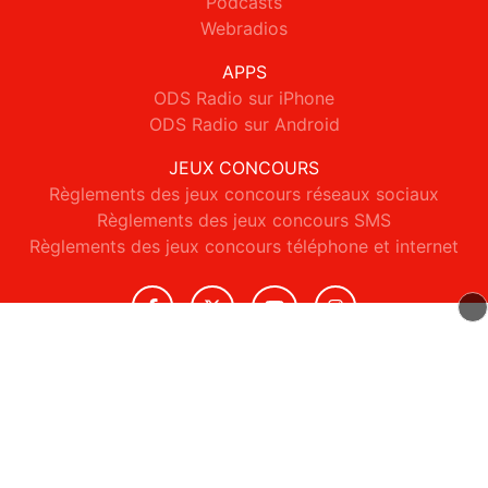
Podcasts
Webradios
APPS
ODS Radio sur iPhone
ODS Radio sur Android
JEUX CONCOURS
Règlements des jeux concours réseaux sociaux
Règlements des jeux concours SMS
Règlements des jeux concours téléphone et internet
© 2026 ODS Radio Tous droits réservés.
Signaler un contenu
-
Mentions légales
-
Politique de cookies
-
Contact