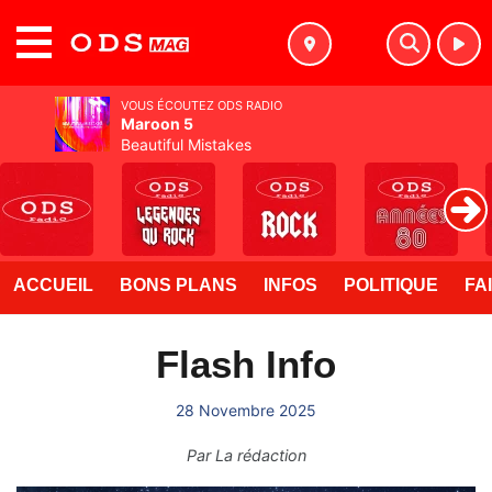
MENU
VOUS ÉCOUTEZ ODS RADIO
Maroon 5
Beautiful Mistakes
ACCUEIL
BONS PLANS
INFOS
POLITIQUE
FA
Flash Info
28 Novembre 2025
Par
La rédaction