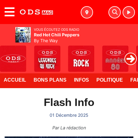
MENU
VOUS ÉCOUTEZ ODS RADIO
Red Hot Chili Peppers
By The Way
ACCUEIL
BONS PLANS
INFOS
POLITIQUE
FA
Flash Info
01 Décembre 2025
Par
La rédaction