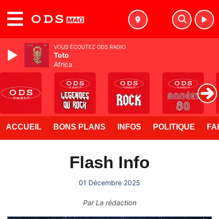
MENU
VOUS ÉCOUTEZ ODS RADIO
Toto
Africa
ACCUEIL
BONS PLANS
INFOS
POLITIQUE
FA
Flash Info
01 Décembre 2025
Par
La rédaction