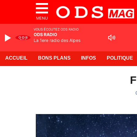
MENU
VOUS ÉCOUTEZ ODS RADIO
ODS RADIO
La 1ere radio des Alpes
ACCUEIL
BONS PLANS
INFOS
POLITIQUE
F