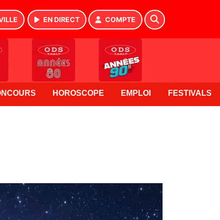
VILLE
EN DIRECT
COMPTE
ONCOURS
HOROSCOPE
EMPLOI
FESTIVALS