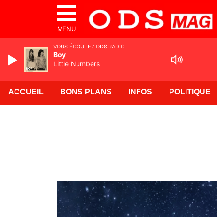
MENU
VOUS ÉCOUTEZ ODS RADIO
Boy
Little Numbers
ACCUEIL
BONS PLANS
INFOS
POLITIQUE