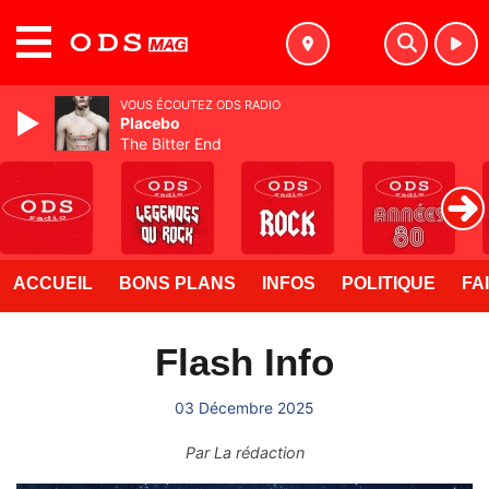
MENU
VOUS ÉCOUTEZ ODS RADIO
Placebo
The Bitter End
ACCUEIL
BONS PLANS
INFOS
POLITIQUE
FA
Flash Info
03 Décembre 2025
Par
La rédaction