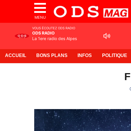
MENU
VOUS ÉCOUTEZ ODS RADIO
ODS RADIO
La 1ere radio des Alpes
ACCUEIL
BONS PLANS
INFOS
POLITIQUE
F