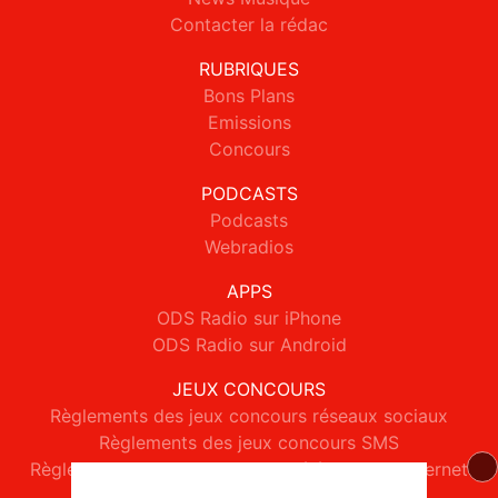
Contacter la rédac
RUBRIQUES
Bons Plans
Emissions
Concours
PODCASTS
Podcasts
Webradios
APPS
ODS Radio sur iPhone
ODS Radio sur Android
JEUX CONCOURS
Règlements des jeux concours réseaux sociaux
Règlements des jeux concours SMS
Règlements des jeux concours téléphone et internet