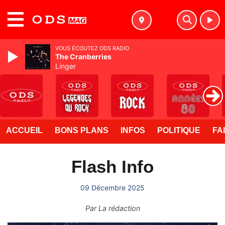
MENU
VOUS ÉCOUTEZ ODS RADIO
The Cranberries
Linger
ACCUEIL
BONS PLANS
INFOS
POLITIQUE
FA
Flash Info
09 Décembre 2025
Par
La rédaction