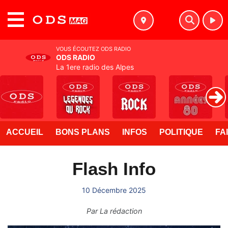
MENU
VOUS ÉCOUTEZ ODS RADIO
ODS RADIO
La 1ere radio des Alpes
ACCUEIL
BONS PLANS
INFOS
POLITIQUE
FA
Flash Info
10 Décembre 2025
Par
La rédaction