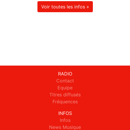
Voir toutes les infos »
RADIO
Contact
Equipe
Titres diffusés
Fréquences
INFOS
Infos
News Musique