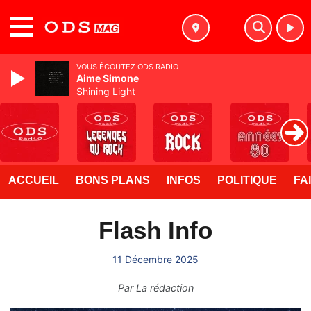
MENU
VOUS ÉCOUTEZ ODS RADIO
Aime Simone
Shining Light
ACCUEIL
BONS PLANS
INFOS
POLITIQUE
FA
Flash Info
11 Décembre 2025
Par
La rédaction