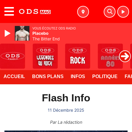
MENU
VOUS ÉCOUTEZ ODS RADIO
Placebo
The Bitter End
ACCUEIL
BONS PLANS
INFOS
POLITIQUE
FA
Flash Info
11 Décembre 2025
Par
La rédaction