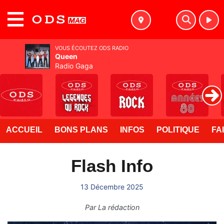
MENU
VOUS ÉCOUTEZ ODS RADIO
Queen
Radio Gaga
ACCUEIL
BONS PLANS
INFOS
POLITIQUE
FA
Flash Info
13 Décembre 2025
Par
La rédaction