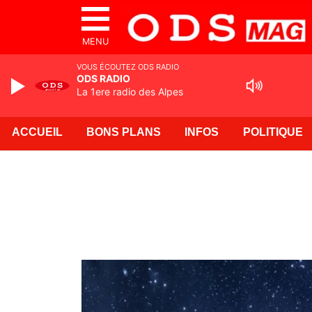
MENU
VOUS ÉCOUTEZ ODS RADIO
ODS RADIO
La 1ere radio des Alpes
ACCUEIL
BONS PLANS
INFOS
POLITIQUE