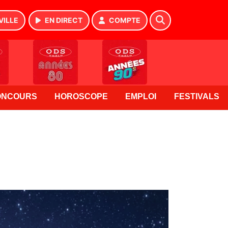
VILLE
EN DIRECT
COMPTE
ONCOURS
HOROSCOPE
EMPLOI
FESTIVALS