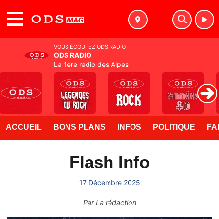
MENU
VOUS ÉCOUTEZ ODS RADIO
ODS RADIO
La 1ere radio des Alpes
ACCUEIL
BONS PLANS
INFOS
POLITIQUE
FA
Flash Info
17 Décembre 2025
Par
La rédaction