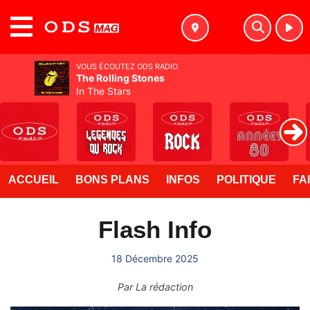
MENU
VOUS ÉCOUTEZ ODS RADIO
The Rolling Stones
In The Stars
ACCUEIL
BONS PLANS
INFOS
POLITIQUE
FA
Flash Info
18 Décembre 2025
Par
La rédaction