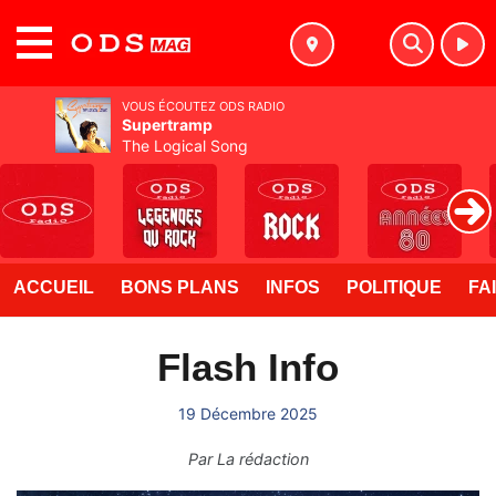
MENU
VOUS ÉCOUTEZ ODS RADIO
Supertramp
The Logical Song
ACCUEIL
BONS PLANS
INFOS
POLITIQUE
FA
Flash Info
19 Décembre 2025
Par
La rédaction