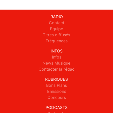
RADIO
Contact
Equipe
Titres diffusés
Fréquences
INFOS
Infos
News Musique
Contacter la rédac
RUBRIQUES
Bons Plans
Emissions
Concours
PODCASTS