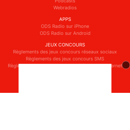
Podcasts
Webradios
APPS
ODS Radio sur iPhone
ODS Radio sur Android
JEUX CONCOURS
Règlements des jeux concours réseaux sociaux
Règlements des jeux concours SMS
Règlements des jeux concours téléphone et internet
© 2026 ODS Radio Tous droits réservés.
Signaler un contenu
-
Mentions légales
-
Politique de cookies
-
Contact