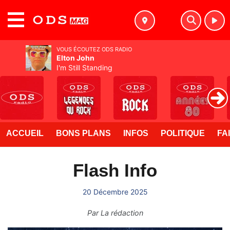
MENU
VOUS ÉCOUTEZ ODS RADIO
Elton John
I'm Still Standing
ACCUEIL
BONS PLANS
INFOS
POLITIQUE
FA
Flash Info
20 Décembre 2025
Par
La rédaction